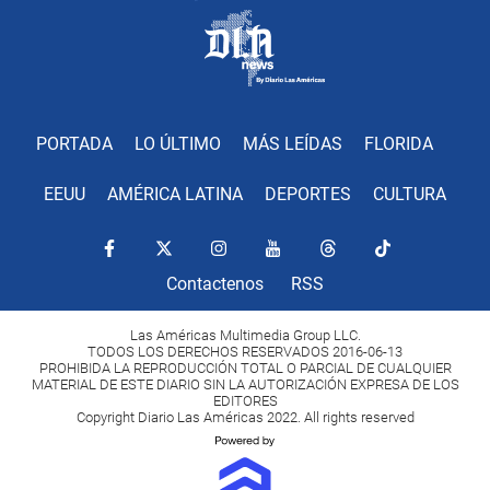
PORTADA
LO ÚLTIMO
MÁS LEÍDAS
FLORIDA
EEUU
AMÉRICA LATINA
DEPORTES
CULTURA
Contactenos
RSS
Las Américas Multimedia Group LLC.
TODOS LOS DERECHOS RESERVADOS 2016-06-13
PROHIBIDA LA REPRODUCCIÓN TOTAL O PARCIAL DE CUALQUIER
MATERIAL DE ESTE DIARIO SIN LA AUTORIZACIÓN EXPRESA DE LOS
EDITORES
Copyright Diario Las Américas 2022. All rights reserved