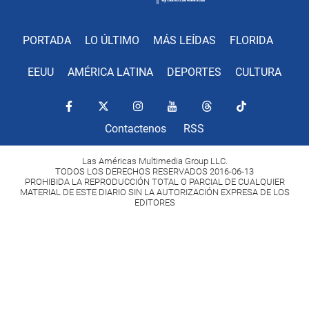
PORTADA
LO ÚLTIMO
MÁS LEÍDAS
FLORIDA
EEUU
AMÉRICA LATINA
DEPORTES
CULTURA
Contactenos
RSS
Las Américas Multimedia Group LLC.
TODOS LOS DERECHOS RESERVADOS 2016-06-13
PROHIBIDA LA REPRODUCCIÓN TOTAL O PARCIAL DE CUALQUIER
MATERIAL DE ESTE DIARIO SIN LA AUTORIZACIÓN EXPRESA DE LOS
EDITORES
Copyright Diario Las Américas 2022. All rights reserved