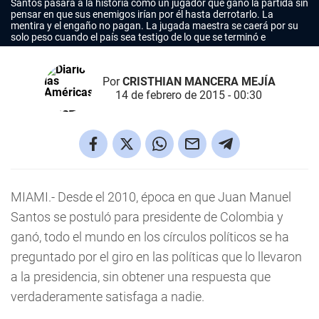
Santos pasará a la historia como un jugador que ganó la partida sin
pensar en que sus enemigos irían por él hasta derrotarlo. La
mentira y el engaño no pagan. La jugada maestra se caerá por su
solo peso cuando el país sea testigo de lo que se terminó e
Por
CRISTHIAN MANCERA MEJÍA
14 de febrero de 2015 - 00:30
MIAMI.-
Desde el 2010, época en que Juan Manuel
Santos se postuló para presidente de Colombia y
ganó, todo el mundo en los círculos políticos se ha
preguntado por el giro en las políticas que lo llevaron
a la presidencia, sin obtener una respuesta que
verdaderamente satisfaga a nadie.