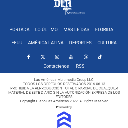
PORTADA
LO ÚLTIMO
MÁS LEÍDAS
FLORIDA
EEUU
AMÉRICA LATINA
DEPORTES
CULTURA
Contactenos
RSS
Las Américas Multimedia Group LLC.
TODOS LOS DERECHOS RESERVADOS 2016-06-13
PROHIBIDA LA REPRODUCCIÓN TOTAL O PARCIAL DE CUALQUIER
MATERIAL DE ESTE DIARIO SIN LA AUTORIZACIÓN EXPRESA DE LOS
EDITORES
Copyright Diario Las Américas 2022. All rights reserved