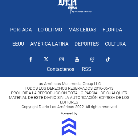
PORTADA
LO ÚLTIMO
MÁS LEÍDAS
FLORIDA
EEUU
AMÉRICA LATINA
DEPORTES
CULTURA
Contactenos
RSS
Las Américas Multimedia Group LLC.
TODOS LOS DERECHOS RESERVADOS 2016-06-13
PROHIBIDA LA REPRODUCCIÓN TOTAL O PARCIAL DE CUALQUIER
MATERIAL DE ESTE DIARIO SIN LA AUTORIZACIÓN EXPRESA DE LOS
EDITORES
Copyright Diario Las Américas 2022. All rights reserved