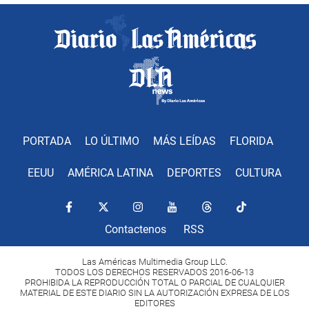
PORTADA
LO ÚLTIMO
MÁS LEÍDAS
FLORIDA
EEUU
AMÉRICA LATINA
DEPORTES
CULTURA
Contactenos
RSS
Las Américas Multimedia Group LLC.
TODOS LOS DERECHOS RESERVADOS 2016-06-13
PROHIBIDA LA REPRODUCCIÓN TOTAL O PARCIAL DE CUALQUIER
MATERIAL DE ESTE DIARIO SIN LA AUTORIZACIÓN EXPRESA DE LOS
EDITORES