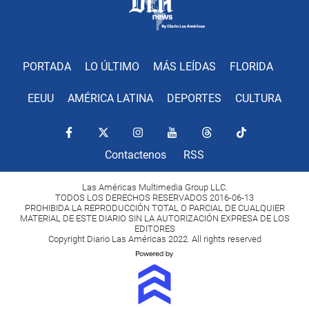
PORTADA
LO ÚLTIMO
MÁS LEÍDAS
FLORIDA
EEUU
AMÉRICA LATINA
DEPORTES
CULTURA
Contactenos
RSS
Las Américas Multimedia Group LLC.
TODOS LOS DERECHOS RESERVADOS 2016-06-13
PROHIBIDA LA REPRODUCCIÓN TOTAL O PARCIAL DE CUALQUIER
MATERIAL DE ESTE DIARIO SIN LA AUTORIZACIÓN EXPRESA DE LOS
EDITORES
Copyright Diario Las Américas 2022. All rights reserved