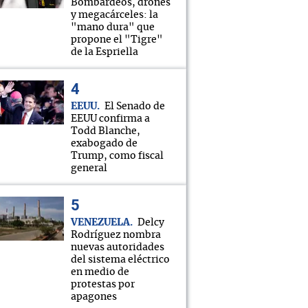
Bombardeos, drones
y megacárceles: la
"mano dura" que
propone el "Tigre"
de la Espriella
EEUU
El Senado de
EEUU confirma a
Todd Blanche,
exabogado de
Trump, como fiscal
general
VENEZUELA
Delcy
Rodríguez nombra
nuevas autoridades
del sistema eléctrico
en medio de
protestas por
apagones