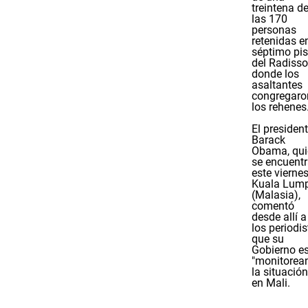
treintena d
las 170
personas
retenidas en
séptimo pi
del Radisso
donde los
asaltantes
congregaro
los rehenes
El presiden
Barack
Obama, qui
se encuent
este vierne
Kuala Lum
(Malasia),
comentó
desde allí a
los periodi
que su
Gobierno e
"monitorea
la situación
en Mali.