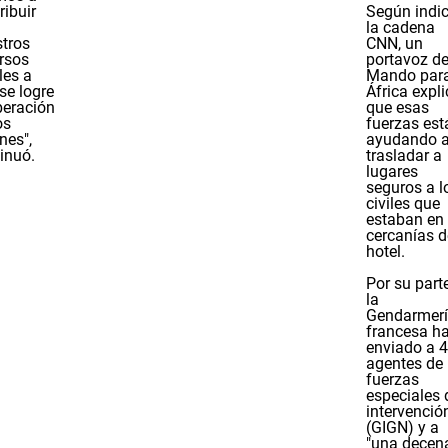
ribuir
Según indi
la cadena
tros
CNN, un
rsos
portavoz de
les a
Mando par
se logre
África expl
iberación
que esas
os
fuerzas est
nes",
ayudando 
inuó.
trasladar a
lugares
seguros a l
civiles que
estaban en 
cercanías d
hotel.
Por su parte
la
Gendarmer
francesa h
enviado a 
agentes de 
fuerzas
especiales 
intervenció
(GIGN) y a
"una decen