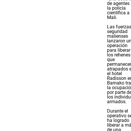
de agentes
la policía
científica a
Mali.
Las fuerzas
seguridad
malienses
lanzaron u
operación
para liberar
los rehenes
que
permanece
atrapados 
el hotel
Radisson e
Bamako tra
la ocupaci
por parte d
los individ
armados.
Durante el
operativo s
ha logrado
liberar a m
de una