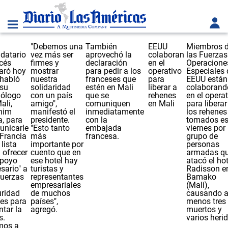
"Debemos una
También
EEUU
Miembros 
datario
vez más ser
aprovechó la
colaboran
las Fuerzas
cés
firmes y
declaración
en el
Operacione
aró hoy
mostrar
para pedir a los
operativo
Especiales 
 habló
nuestra
franceses que
para
EEUU están
 su
solidaridad
estén en Mali
liberar a
colaborand
ólogo
con un país
que se
rehenes
en el opera
ali,
amigo",
comuniquen
en Mali
para liberar
ahim
manifestó el
inmediatamente
los rehenes
a, para
presidente.
con la
tomados es
unicarle
"Esto tanto
embajada
viernes por
Francia
más
francesa.
grupo de
 lista
importante por
personas
 ofrecer
cuento que en
armadas q
apoyo
ese hotel hay
atacó el hot
sario" a
turistas y
Radisson e
fuerzas
representantes
Bamako
empresariales
(Mali),
uridad
de muchos
causando a
es para
países",
menos tres
ntar la
agregó.
muertos y
s.
varios heri
mos a