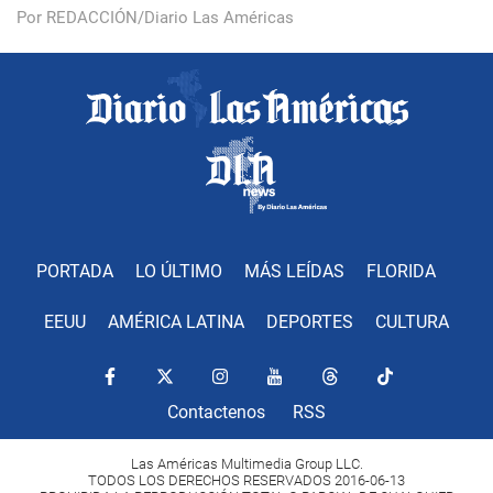
Por REDACCIÓN/Diario Las Américas
PORTADA
LO ÚLTIMO
MÁS LEÍDAS
FLORIDA
EEUU
AMÉRICA LATINA
DEPORTES
CULTURA
Contactenos
RSS
Las Américas Multimedia Group LLC.
TODOS LOS DERECHOS RESERVADOS 2016-06-13