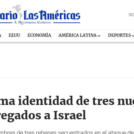
SI
A
EEUU
ECONOMÍA
AMÉRICA LATINA
DEPORTES
a identidad de tres nu
egados a Israel
nombres de tres rehenes secuestrados en el ataque d