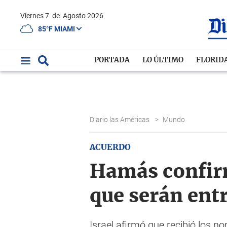
Viernes 7
de
Agosto 2026
85°F MIAMI
PORTADA
LO ÚLTIMO
FLORID
Diario las Américas
>
Mundo
ACUERDO
Hamás confirm
que serán entr
Israel afirmó que recibió los 