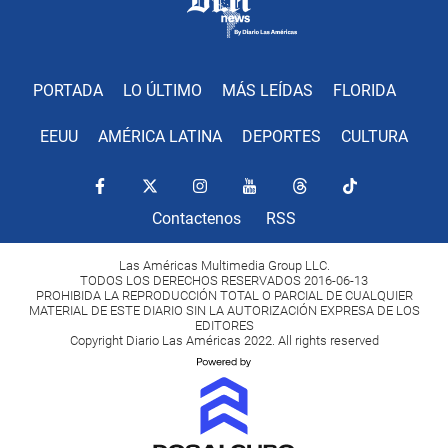
PORTADA
LO ÚLTIMO
MÁS LEÍDAS
FLORIDA
EEUU
AMÉRICA LATINA
DEPORTES
CULTURA
Contactenos
RSS
Las Américas Multimedia Group LLC.
TODOS LOS DERECHOS RESERVADOS 2016-06-13
PROHIBIDA LA REPRODUCCIÓN TOTAL O PARCIAL DE CUALQUIER
MATERIAL DE ESTE DIARIO SIN LA AUTORIZACIÓN EXPRESA DE LOS
EDITORES
Copyright Diario Las Américas 2022. All rights reserved