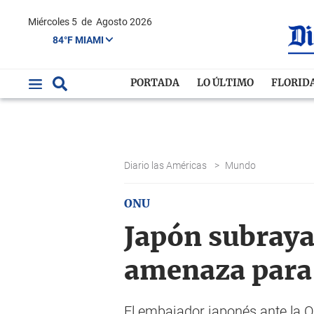
Miércoles 5
de
Agosto 2026
84°F MIAMI
PORTADA
LO ÚLTIMO
FLORID
Diario las Américas
>
Mundo
ONU
Japón subraya
amenaza para
El embajador japonés ante la O