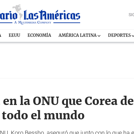
SI
A
EEUU
ECONOMÍA
AMÉRICA LATINA
DEPORTES
 en la ONU que Corea de
 todo el mundo
NU, Koro Bessho, aseguró que junto con lo que ha e