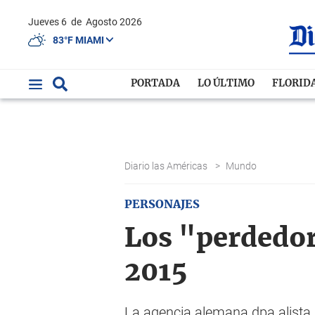
Jueves 6
de
Agosto 2026
83°F MIAMI
PORTADA
LO ÚLTIMO
FLORID
Diario las Américas
>
Mundo
PERSONAJES
Los "perdedore
2015
La agencia alemana dpa alista 