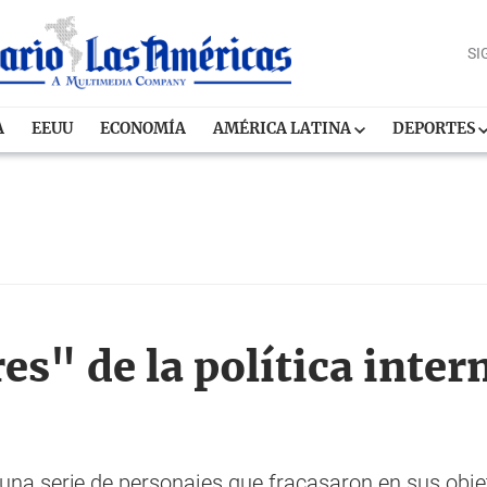
SI
A
EEUU
ECONOMÍA
AMÉRICA LATINA
DEPORTES
s" de la política inter
una serie de personajes que fracasaron en sus objet