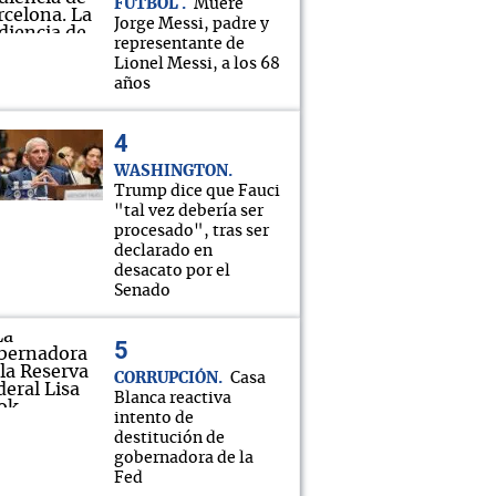
FÚTBOL
Muere
Jorge Messi, padre y
representante de
Lionel Messi, a los 68
años
WASHINGTON
Trump dice que Fauci
"tal vez debería ser
procesado", tras ser
declarado en
desacato por el
Senado
CORRUPCIÓN
Casa
Blanca reactiva
intento de
destitución de
gobernadora de la
Fed