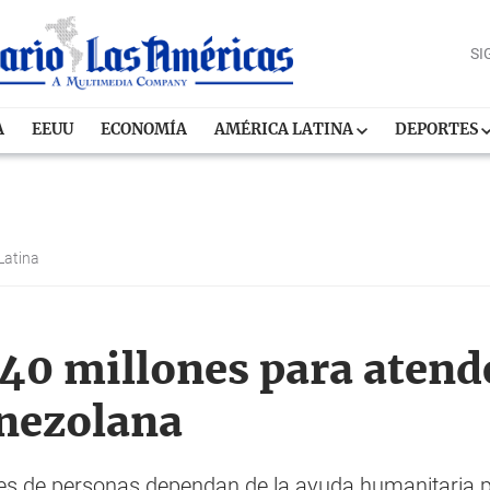
SI
A
EEUU
ECONOMÍA
AMÉRICA LATINA
DEPORTES
Latina
40 millones para atender
enezolana
s de personas dependan de la ayuda humanitaria p