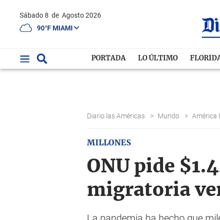
Sábado 8
de
Agosto 2026
90°F MIAMI
PORTADA
LO ÚLTIMO
FLORID
Diario las Américas
>
Mundo
>
América 
MILLONES
ONU pide $1.4
migratoria v
La pandemia ha hecho que mile