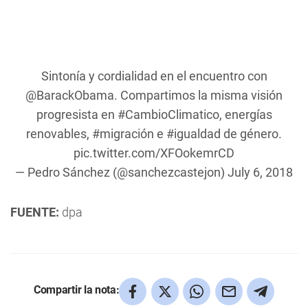
Sintonía y cordialidad en el encuentro con
@BarackObama
. Compartimos la misma visión
progresista en
#CambioClimatico
, energías
renovables,
#migración
e
#igualdad
de género.
pic.twitter.com/XFOokemrCD
— Pedro Sánchez (@sanchezcastejon)
July 6, 2018
FUENTE:
dpa
Compartir la nota: