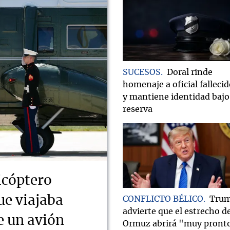
SUCESOS
Doral rinde
homenaje a oficial falleci
y mantiene identidad bajo
reserva
icóptero
ue viajaba
CONFLICTO BÉLICO
Tru
advierte que el estrecho d
e un avión
Ormuz abrirá "muy pront