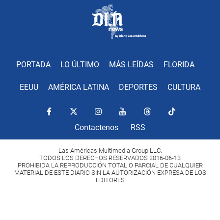
PORTADA
LO ÚLTIMO
MÁS LEÍDAS
FLORIDA
EEUU
AMÉRICA LATINA
DEPORTES
CULTURA
Contactenos
RSS
Las Américas Multimedia Group LLC.
TODOS LOS DERECHOS RESERVADOS 2016-06-13
PROHIBIDA LA REPRODUCCIÓN TOTAL O PARCIAL DE CUALQUIER
MATERIAL DE ESTE DIARIO SIN LA AUTORIZACIÓN EXPRESA DE LOS
EDITORES
Copyright Diario Las Américas 2022. All rights reserved