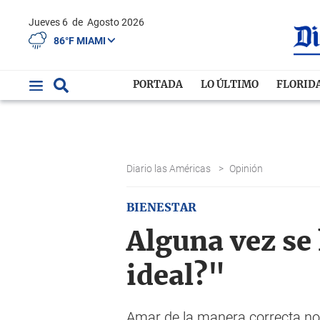
Jueves 6
de
Agosto 2026
86°F MIAMI
PORTADA
LO ÚLTIMO
FLORID
Diario las Américas
>
Opinión
BIENESTAR
Alguna vez se
ideal?"
Amar de la manera correcta no 