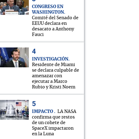
CONGRESO EN
WASHINGTON
Comité del Senado de
EEUU declara en
desacato a Anthony
Fauci
INVESTIGACIÓN
Residente de Miami
se declara culpable de
amenazar con
ejecutar a Marco
Rubio y Kristi Noem
IMPACTO
LA NASA
confirma que restos
de un cohete de
SpaceX impactaron
en la Luna