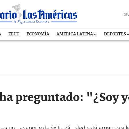
SI
A
EEUU
ECONOMÍA
AMÉRICA LATINA
DEPORTES
 ha preguntado: "¿Soy yo
es un pasaporte de éxito. Si usted está amando a l