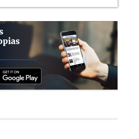
s
opias