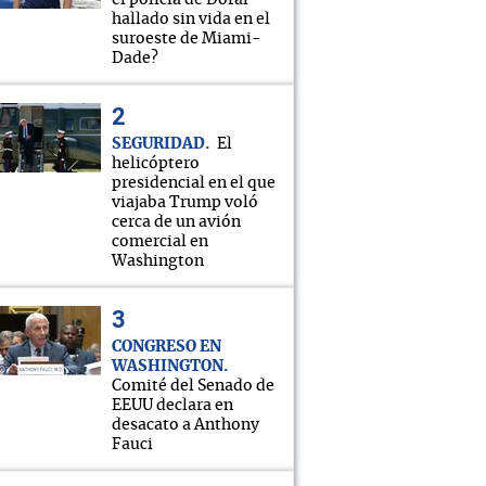
el policía de Doral
hallado sin vida en el
suroeste de Miami-
Dade?
SEGURIDAD
El
helicóptero
presidencial en el que
viajaba Trump voló
cerca de un avión
Alá nos proteja!"
comercial en
Washington
CONGRESO EN
WASHINGTON
Comité del Senado de
EEUU declara en
desacato a Anthony
Fauci