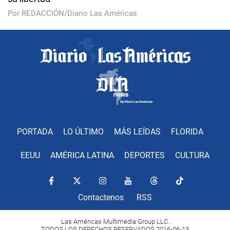
Por REDACCIÓN/Diario Las Américas
PORTADA
LO ÚLTIMO
MÁS LEÍDAS
FLORIDA
EEUU
AMÉRICA LATINA
DEPORTES
CULTURA
Contactenos
RSS
Las Américas Multimedia Group LLC.
TODOS LOS DERECHOS RESERVADOS 2016-06-13