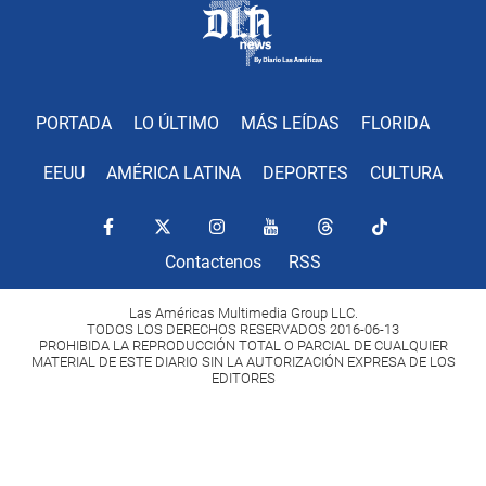
PORTADA
LO ÚLTIMO
MÁS LEÍDAS
FLORIDA
EEUU
AMÉRICA LATINA
DEPORTES
CULTURA
Contactenos
RSS
Las Américas Multimedia Group LLC.
TODOS LOS DERECHOS RESERVADOS 2016-06-13
PROHIBIDA LA REPRODUCCIÓN TOTAL O PARCIAL DE CUALQUIER
MATERIAL DE ESTE DIARIO SIN LA AUTORIZACIÓN EXPRESA DE LOS
EDITORES
Copyright Diario Las Américas 2022. All rights reserved