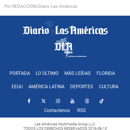
Por REDACCIÓN/Diario Las Américas
PORTADA
LO ÚLTIMO
MÁS LEÍDAS
FLORIDA
EEUU
AMÉRICA LATINA
DEPORTES
CULTURA
Contactenos
RSS
Las Américas Multimedia Group LLC.
TODOS LOS DERECHOS RESERVADOS 2016-06-13