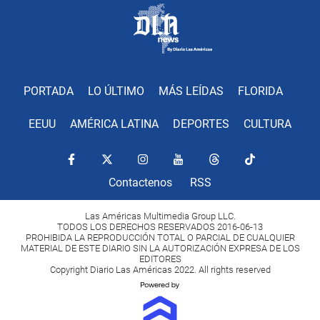
PORTADA
LO ÚLTIMO
MÁS LEÍDAS
FLORIDA
EEUU
AMÉRICA LATINA
DEPORTES
CULTURA
Contactenos
RSS
Las Américas Multimedia Group LLC.
TODOS LOS DERECHOS RESERVADOS 2016-06-13
PROHIBIDA LA REPRODUCCIÓN TOTAL O PARCIAL DE CUALQUIER
MATERIAL DE ESTE DIARIO SIN LA AUTORIZACIÓN EXPRESA DE LOS
EDITORES
Copyright Diario Las Américas 2022. All rights reserved