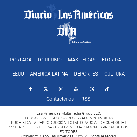
PORTADA
LO ÚLTIMO
MÁS LEÍDAS
FLORIDA
EEUU
AMÉRICA LATINA
DEPORTES
CULTURA
Contactenos
RSS
Las Américas Multimedia Group LLC.
TODOS LOS DERECHOS RESERVADOS 2016-06-13
PROHIBIDA LA REPRODUCCIÓN TOTAL O PARCIAL DE CUALQUIER
MATERIAL DE ESTE DIARIO SIN LA AUTORIZACIÓN EXPRESA DE LOS
EDITORES
Copyright Diario Las Américas 2022. All rights reserved