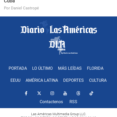
Cuba
Por Daniel Castropé
PORTADA
LO ÚLTIMO
MÁS LEÍDAS
FLORIDA
EEUU
AMÉRICA LATINA
DEPORTES
CULTURA
Contactenos
RSS
Las Américas Multimedia Group LLC.