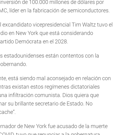
inversión de 100.000 millones de dólares por
C, líder en la fabricación de semiconductores.
l excandidato vicepresidencial Tim Waltz tuvo el
radio en New York que está considerando
Partido Demócrata en el 2028.
os estadounidenses están contentos con la
gobernando.
te, está siendo mal aconsejado en relación con
tras existan estos regímenes dictatoriales
una infiltración comunista. Dios quiera que
ar su brillante secretario de Estado. No
cache”.
nador de New York fue acusado de la muerte
COVID, tuvo que renunciar a la gobernatura.