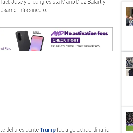
ael, José y el congresista Mario Díaz Balart y
 pésame más sincero.
rte del presidente
Trump
fue algo extraordinario.