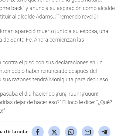
come back” y anuncia su aspiración como alcalde
ituir al alcalde Adams. ¡Tremendo revolú!
ackman apareció muerto junto a su esposa, una
sa de Santa Fe. Ahora comienzan las
n contra el piso con sus declaraciones en un
nton debió haber renunciado después del
o sus razones tendrá Moniquita para decir eso.
asaba el día haciendo ¡run¡ ¡ruun! ¡ruuun!
drías dejar de hacer eso?” El loco le dice: “¿Qué?
o!”
rtir la nota: