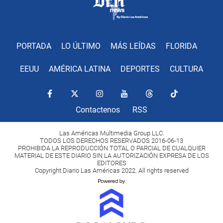
PORTADA
LO ÚLTIMO
MÁS LEÍDAS
FLORIDA
EEUU
AMÉRICA LATINA
DEPORTES
CULTURA
Contactenos
RSS
Las Américas Multimedia Group LLC.
TODOS LOS DERECHOS RESERVADOS 2016-06-13
PROHIBIDA LA REPRODUCCIÓN TOTAL O PARCIAL DE CUALQUIER
MATERIAL DE ESTE DIARIO SIN LA AUTORIZACIÓN EXPRESA DE LOS
EDITORES
Copyright Diario Las Américas 2022. All rights reserved