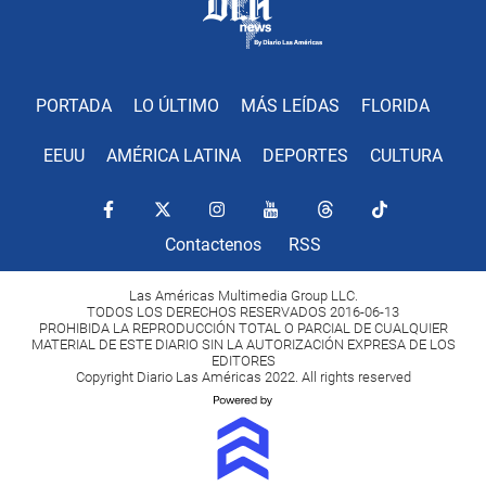
PORTADA
LO ÚLTIMO
MÁS LEÍDAS
FLORIDA
EEUU
AMÉRICA LATINA
DEPORTES
CULTURA
Contactenos
RSS
Las Américas Multimedia Group LLC.
TODOS LOS DERECHOS RESERVADOS 2016-06-13
PROHIBIDA LA REPRODUCCIÓN TOTAL O PARCIAL DE CUALQUIER
MATERIAL DE ESTE DIARIO SIN LA AUTORIZACIÓN EXPRESA DE LOS
EDITORES
Copyright Diario Las Américas 2022. All rights reserved