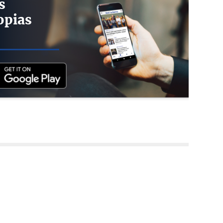
s
opias