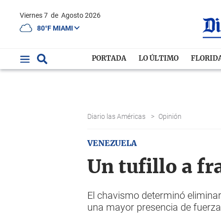
Viernes 7
de
Agosto 2026
80°F MIAMI
PORTADA
LO ÚLTIMO
FLORID
Diario las Américas
>
Opinión
VENEZUELA
Un tufillo a f
El chavismo determinó eliminar
una mayor presencia de fuerza