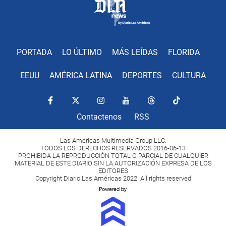
PORTADA
LO ÚLTIMO
MÁS LEÍDAS
FLORIDA
EEUU
AMÉRICA LATINA
DEPORTES
CULTURA
Contactenos
RSS
Las Américas Multimedia Group LLC.
TODOS LOS DERECHOS RESERVADOS 2016-06-13
PROHIBIDA LA REPRODUCCIÓN TOTAL O PARCIAL DE CUALQUIER
MATERIAL DE ESTE DIARIO SIN LA AUTORIZACIÓN EXPRESA DE LOS
EDITORES
Copyright Diario Las Américas 2022. All rights reserved