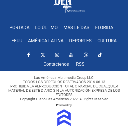
PORTADA
LO ÚLTIMO
MÁS LEÍDAS
FLORIDA
EEUU
AMÉRICA LATINA
DEPORTES
CULTURA
Contactenos
RSS
Las Américas Multimedia Group LLC.
TODOS LOS DERECHOS RESERVADOS 2016-06-13
PROHIBIDA LA REPRODUCCIÓN TOTAL O PARCIAL DE CUALQUIER
MATERIAL DE ESTE DIARIO SIN LA AUTORIZACIÓN EXPRESA DE LOS
EDITORES
Copyright Diario Las Américas 2022. All rights reserved