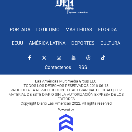
PORTADA
LO ÚLTIMO
MÁS LEÍDAS
FLORIDA
EEUU
AMÉRICA LATINA
DEPORTES
CULTURA
Contactenos
RSS
Las Américas Multimedia Group LLC.
TODOS LOS DERECHOS RESERVADOS 2016-06-13
PROHIBIDA LA REPRODUCCIÓN TOTAL O PARCIAL DE CUALQUIER
MATERIAL DE ESTE DIARIO SIN LA AUTORIZACIÓN EXPRESA DE LOS
EDITORES
Copyright Diario Las Américas 2022. All rights reserved