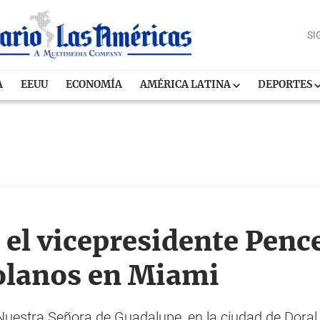
SI
A
EEUU
ECONOMÍA
AMÉRICA LATINA
DEPORTES
 el vicepresidente Penc
olanos en Miami
 Nuestra Señora de Guadalupe, en la ciudad de Doral,