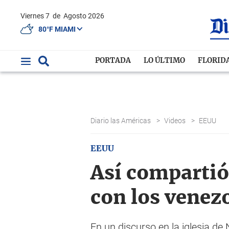
Viernes 7
de
Agosto 2026
80°F MIAMI
PORTADA
LO ÚLTIMO
FLORID
Diario las Américas
>
Videos
>
EEUU
EEUU
Así compartió
con los venez
En un discurso en la iglesia de