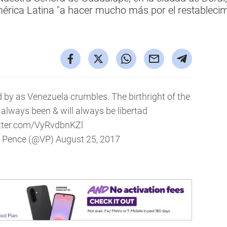
mérica Latina "a hacer mucho más por el restableci
d by as Venezuela crumbles. The birthright of the
always been & will always be libertad
itter.com/VyRvdbnKZl
t Pence (@VP)
August 25, 2017