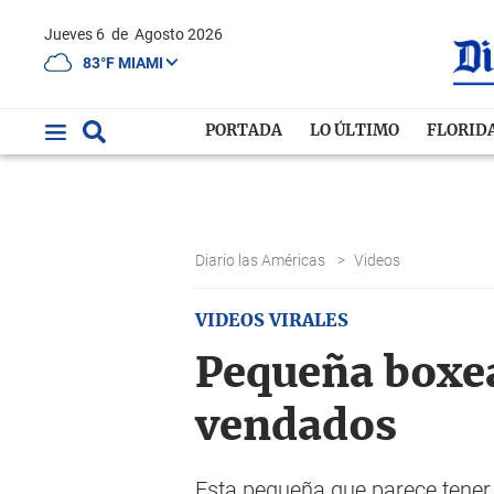
Jueves 6
de
Agosto 2026
83°F MIAMI
PORTADA
LO ÚLTIMO
FLORID
Diario las Américas
>
Videos
VIDEOS VIRALES
Pequeña boxea
vendados
Esta pequeña que parece tener 