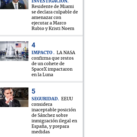
INVESTIGACIÓN
Residente de Miami
se declara culpable de
amenazar con
ejecutar a Marco
Rubio y Kristi Noem
IMPACTO
LA NASA
confirma que restos
de un cohete de
SpaceX impactaron
en la Luna
SEGURIDAD
EEUU
considera
inaceptable posición
de Sánchez sobre
inmigración ilegal en
España, y prepara
medidas