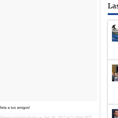
La
Reta a tus amigos!
fitnesscolombiaoficial) on
Sep 24, 2017 at 5:18pm PDT