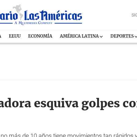
SI
A
EEUU
ECONOMÍA
AMÉRICA LATINA
DEPORTES
dora esquiva golpes con
no más de 10 años tiene movimientos tan rápidos y