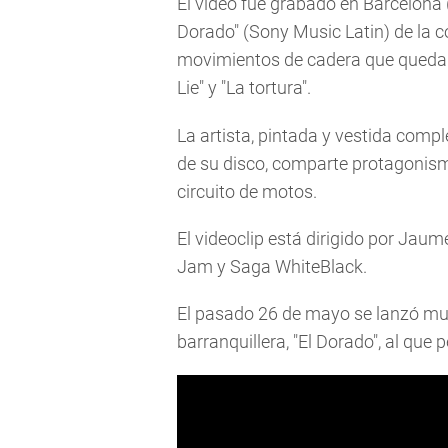
El video fue grabado en Barcelona 
Dorado" (Sony Music Latin) de la 
movimientos de cadera que quedar
Lie" y "La tortura".
La artista, pintada y vestida comp
de su disco, comparte protagonism
circuito de motos.
El videoclip está dirigido por Jau
Jam y Saga WhiteBlack.
El pasado 26 de mayo se lanzó mun
barranquillera, "El Dorado", al que