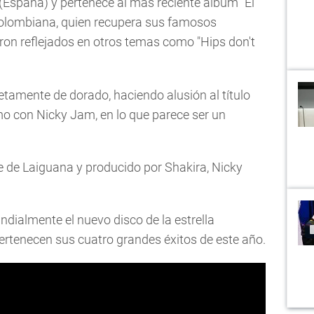
(España) y pertenece al más reciente álbum "El
colombiana, quien recupera sus famosos
on reflejados en otros temas como "Hips don't
letamente de dorado, haciendo alusión al título
o con Nicky Jam, en lo que parece ser un
me de Laiguana y producido por Shakira, Nicky
dialmente el nuevo disco de la estrella
 pertenecen sus cuatro grandes éxitos de este año.