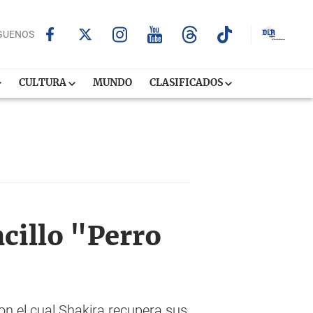
GUENOS
CULTURA
MUNDO
CLASIFICADOS
cillo "Perro
on el cual Shakira recupera sus