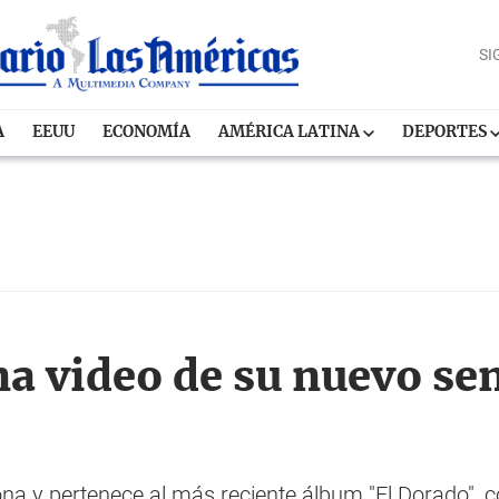
SI
A
EEUU
ECONOMÍA
AMÉRICA LATINA
DEPORTES
na video de su nuevo sen
na y pertenece al más reciente álbum "El Dorado", c