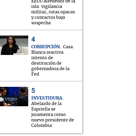
EEUU alrededor de la
isla: vigilancia
militar, rutas opacas
y contactos bajo
sospecha
CORRUPCIÓN
Casa
Blanca reactiva
intento de
destitución de
gobernadora de la
Fed
INVESTIDURA
VIDEO
Abelardo de la
Espriella se
juramenta como
nuevo presidente de
Colombia