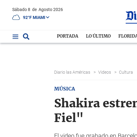
Sábado 8
de
Agosto 2026
92°F MIAMI
PORTADA
LO ÚLTIMO
FLORID
Diario las Américas
>
Videos
>
Cultura
MÚSICA
Shakira estre
Fiel"
El video fue grabado en Barcelo