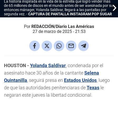
La historia inspirada en la vida de la estrella que logró vender más
de 65 millones de discos en el mundo antes de ser asesinada por su
entonces mánager, Yolanda Saldivar, llegará a las pantallas por
segunda vez.
CAPTURA DE PANTALLA INSTAGRAM POP SUGAR
Por
REDACCIÓN/Diario Las Américas
27 de marzo de 2025 - 21:53
HOUSTON -
Yolanda Saldívar
, condenada por el
asesinato hace 30 años de la cantante
Selena
Quintanilla
, seguirá presa en
Estados Unidos
, luego
de que las autoridades penitenciaras de
Texas
le
negaran este jueves la libertad condicional.