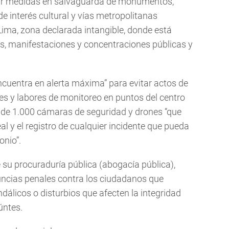
r medidas en salvaguarda de monumentos,
 de interés cultural y vías metropolitanas
 Lima, zona declarada intangible, donde está
as, manifestaciones y concentraciones públicas y
ncuentra en alerta máxima” para evitar actos de
jes y labores de monitoreo en puntos del centro
a de 1.000 cámaras de seguridad y drones “que
l y el registro de cualquier incidente que pueda
onio”.
 su procuraduría pública (abogacía pública),
nuncias penales contra los ciudadanos que
dálicos o disturbios que afecten la integridad
úntes.