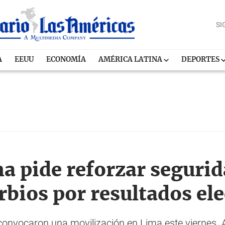
SI
A
EEUU
ECONOMÍA
AMÉRICA LATINA
DEPORTES
ma pide reforzar segurid
rbios por resultados el
 convocaron una movilización en Lima este viernes