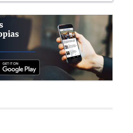
s
opias