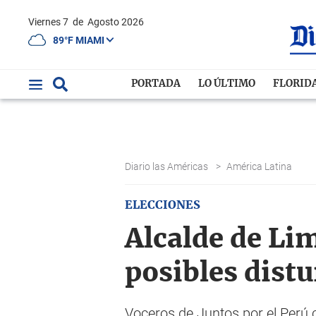
Viernes 7
de
Agosto 2026
89°F MIAMI
PORTADA
LO ÚLTIMO
FLORID
Diario las Américas
>
América Latina
ELECCIONES
Alcalde de Li
posibles distu
Voceros de Juntos por el Perú