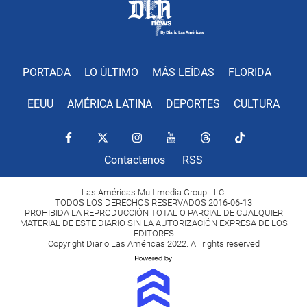
PORTADA
LO ÚLTIMO
MÁS LEÍDAS
FLORIDA
EEUU
AMÉRICA LATINA
DEPORTES
CULTURA
Contactenos
RSS
Las Américas Multimedia Group LLC.
TODOS LOS DERECHOS RESERVADOS 2016-06-13
PROHIBIDA LA REPRODUCCIÓN TOTAL O PARCIAL DE CUALQUIER
MATERIAL DE ESTE DIARIO SIN LA AUTORIZACIÓN EXPRESA DE LOS
EDITORES
Copyright Diario Las Américas 2022. All rights reserved