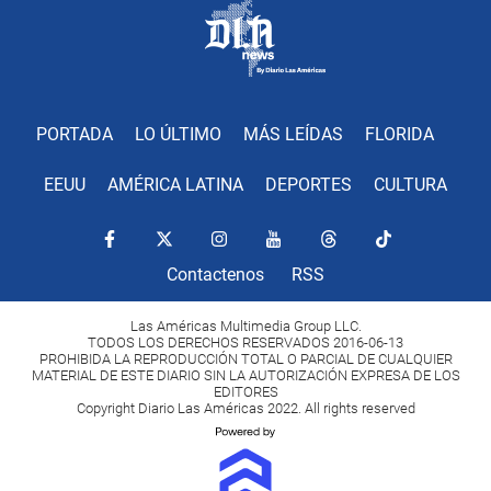
PORTADA
LO ÚLTIMO
MÁS LEÍDAS
FLORIDA
EEUU
AMÉRICA LATINA
DEPORTES
CULTURA
Contactenos
RSS
Las Américas Multimedia Group LLC.
TODOS LOS DERECHOS RESERVADOS 2016-06-13
PROHIBIDA LA REPRODUCCIÓN TOTAL O PARCIAL DE CUALQUIER
MATERIAL DE ESTE DIARIO SIN LA AUTORIZACIÓN EXPRESA DE LOS
EDITORES
Copyright Diario Las Américas 2022. All rights reserved