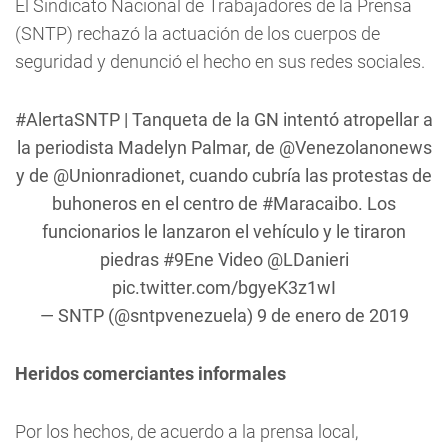
El Sindicato Nacional de Trabajadores de la Prensa
(SNTP) rechazó la actuación de los cuerpos de
seguridad y denunció el hecho en sus redes sociales.
#AlertaSNTP
| Tanqueta de la GN intentó atropellar a
la periodista Madelyn Palmar, de
@Venezolanonews
y de
@Unionradionet
, cuando cubría las protestas de
buhoneros en el centro de
#Maracaibo
. Los
funcionarios le lanzaron el vehículo y le tiraron
piedras
#9Ene
Video
@LDanieri
pic.twitter.com/bgyeK3z1wI
— SNTP (@sntpvenezuela)
9 de enero de 2019
Heridos comerciantes informales
Por los hechos, de acuerdo a la prensa local,