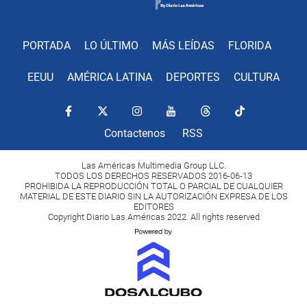
PORTADA
LO ÚLTIMO
MÁS LEÍDAS
FLORIDA
EEUU
AMÉRICA LATINA
DEPORTES
CULTURA
Contactenos
RSS
Las Américas Multimedia Group LLC.
TODOS LOS DERECHOS RESERVADOS 2016-06-13
PROHIBIDA LA REPRODUCCIÓN TOTAL O PARCIAL DE CUALQUIER
MATERIAL DE ESTE DIARIO SIN LA AUTORIZACIÓN EXPRESA DE LOS
EDITORES
Copyright Diario Las Américas 2022. All rights reserved