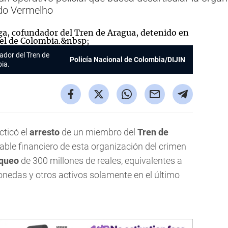
do Vermelho
ador del Tren de
Policía Nacional de Colombia/DIJIN
bia.
cticó el
arresto
de un miembro del
Tren de
able financiero de esta organización del crimen
queo
de 300 millones de reales, equivalentes a
onedas y otros activos solamente en el último