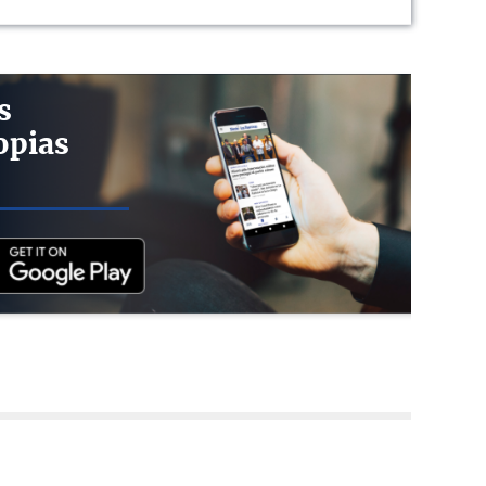
s
opias