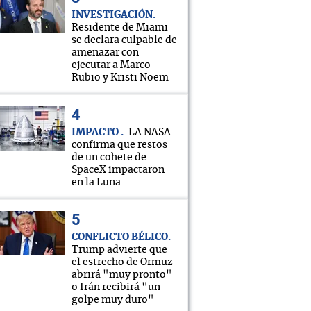
INVESTIGACIÓN
Residente de Miami
se declara culpable de
amenazar con
ejecutar a Marco
Rubio y Kristi Noem
IMPACTO
LA NASA
confirma que restos
de un cohete de
SpaceX impactaron
en la Luna
CONFLICTO BÉLICO
Trump advierte que
el estrecho de Ormuz
abrirá "muy pronto"
o Irán recibirá "un
golpe muy duro"