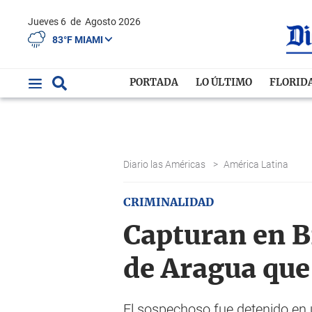
Jueves 6
de
Agosto 2026
83°F MIAMI
PORTADA
LO ÚLTIMO
FLORID
Diario las Américas
>
América Latina
CRIMINALIDAD
Capturan en B
de Aragua que
El sospechoso fue detenido en u