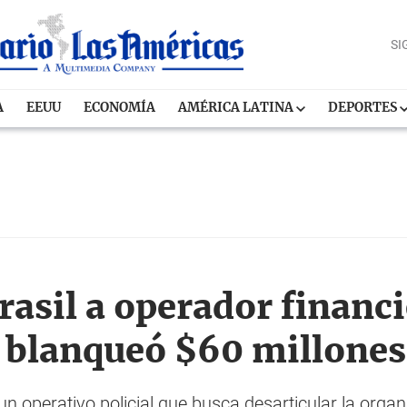
SI
A
EEUU
ECONOMÍA
AMÉRICA LATINA
DEPORTES
rasil a operador financi
 blanqueó $60 millones
n operativo policial que busca desarticular la orga