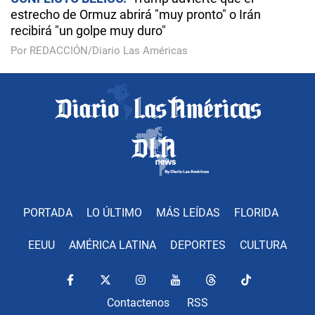
estrecho de Ormuz abrirá "muy pronto" o Irán
recibirá "un golpe muy duro"
Por REDACCIÓN/Diario Las Américas
PORTADA
LO ÚLTIMO
MÁS LEÍDAS
FLORIDA
EEUU
AMÉRICA LATINA
DEPORTES
CULTURA
Contactenos
RSS