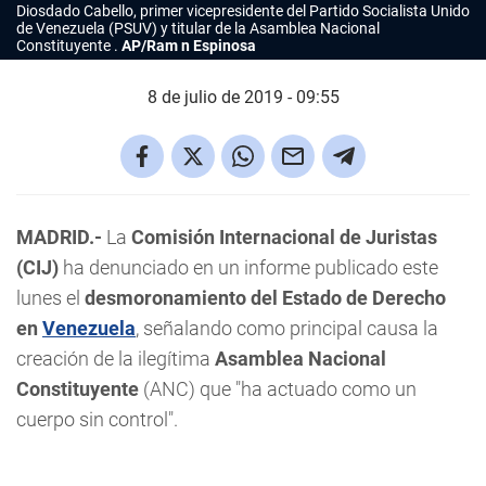
Diosdado Cabello, primer vicepresidente del Partido Socialista Unido
de Venezuela (PSUV) y titular de la Asamblea Nacional
Constituyente .
AP/Ram n Espinosa
8 de julio de 2019 - 09:55
MADRID.-
La
Comisión Internacional de Juristas
(CIJ)
ha denunciado en un informe publicado este
lunes el
desmoronamiento del Estado de Derecho
en
Venezuela
, señalando como principal causa la
creación de la ilegítima
Asamblea Nacional
Constituyente
(ANC) que "ha actuado como un
cuerpo sin control".