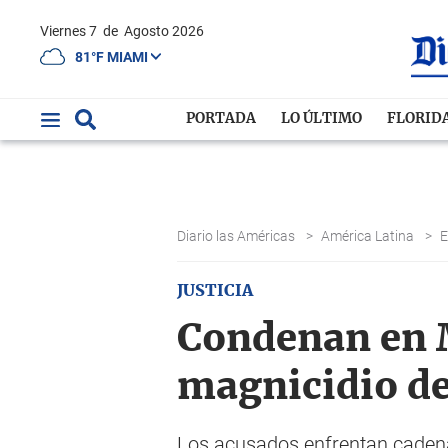
Viernes 7
de
Agosto 2026
81°F MIAMI
PORTADA
LO ÚLTIMO
FLORID
Diario las Américas
>
América Latina
>
JUSTICIA
Condenan en M
magnicidio de
Los acusados enfrentan cadena 