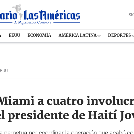
SI
A
EEUU
ECONOMÍA
AMÉRICA LATINA
DEPORTES
EEUU
iami a cuatro involucr
l presidente de Haití J
perpetua por coordinar la operación que acabó con