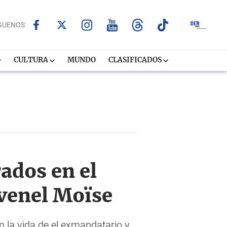
GUENOS
CULTURA
MUNDO
CLASIFICADOS
ados en el
ovenel Moïse
 la vida de el exmandatario y