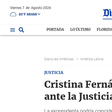
Viernes 7
de
Agosto 2026
80°F MIAMI
PORTADA
LO ÚLTIMO
FLORID
Diario las Américas
>
América Latina
JUSTICIA
Cristina Fern
ante la Justic
La expresidenta podría coincidir