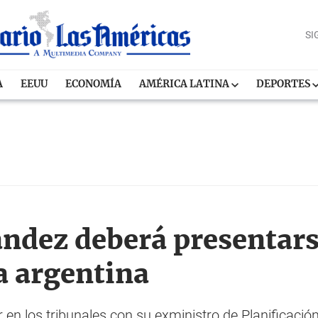
SI
A
EEUU
ECONOMÍA
AMÉRICA LATINA
DEPORTES
ández deberá presentars
ia argentina
 en los tribunales con su exministro de Planificación