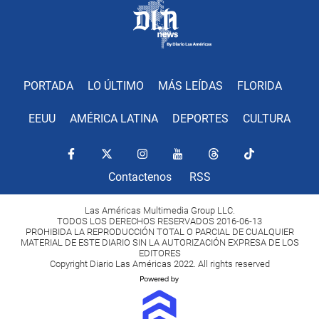
PORTADA
LO ÚLTIMO
MÁS LEÍDAS
FLORIDA
EEUU
AMÉRICA LATINA
DEPORTES
CULTURA
Contactenos
RSS
Las Américas Multimedia Group LLC.
TODOS LOS DERECHOS RESERVADOS 2016-06-13
PROHIBIDA LA REPRODUCCIÓN TOTAL O PARCIAL DE CUALQUIER
MATERIAL DE ESTE DIARIO SIN LA AUTORIZACIÓN EXPRESA DE LOS
EDITORES
Copyright Diario Las Américas 2022. All rights reserved