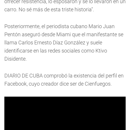
ofrecer resistencia, lo esposaron y se lo llevaron en un
carro. No sé más de esta triste historia".
Posteriormente, el periodista cubano Mario Juan
Pentón aseguró desde Miami que el manifestante se
llama Carlos Ernesto Díaz González y suele
identificarse en las redes sociales como Ktivo
Disidente.
DIARIO DE CUBA comprobó la existencia del perfil en
Facebook, cuyo creador dice ser de Cienfuegos.