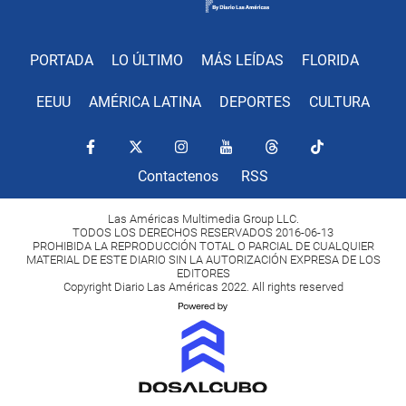
PORTADA
LO ÚLTIMO
MÁS LEÍDAS
FLORIDA
EEUU
AMÉRICA LATINA
DEPORTES
CULTURA
Contactenos
RSS
Las Américas Multimedia Group LLC.
TODOS LOS DERECHOS RESERVADOS 2016-06-13
PROHIBIDA LA REPRODUCCIÓN TOTAL O PARCIAL DE CUALQUIER
MATERIAL DE ESTE DIARIO SIN LA AUTORIZACIÓN EXPRESA DE LOS
EDITORES
Copyright Diario Las Américas 2022. All rights reserved