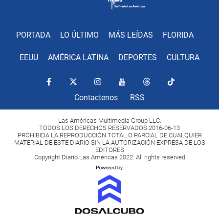
PORTADA
LO ÚLTIMO
MÁS LEÍDAS
FLORIDA
EEUU
AMÉRICA LATINA
DEPORTES
CULTURA
Contactenos
RSS
Las Américas Multimedia Group LLC.
TODOS LOS DERECHOS RESERVADOS 2016-06-13
PROHIBIDA LA REPRODUCCIÓN TOTAL O PARCIAL DE CUALQUIER
MATERIAL DE ESTE DIARIO SIN LA AUTORIZACIÓN EXPRESA DE LOS
EDITORES
Copyright Diario Las Américas 2022. All rights reserved