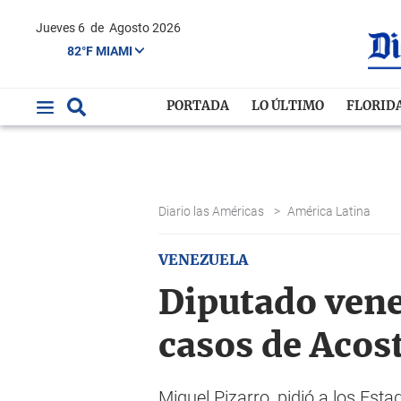
Jueves 6
de
Agosto 2026
82°F MIAMI
PORTADA
LO ÚLTIMO
FLORID
Diario las Américas
>
América Latina
VENEZUELA
Diputado vene
casos de Acos
Miguel Pizarro, pidió a los E