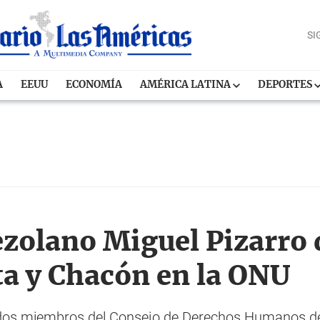
SI
A
EEUU
ECONOMÍA
AMÉRICA LATINA
DEPORTES
zolano Miguel Pizarro
ta y Chacón en la ONU
stados miembros del Consejo de Derechos Humanos d