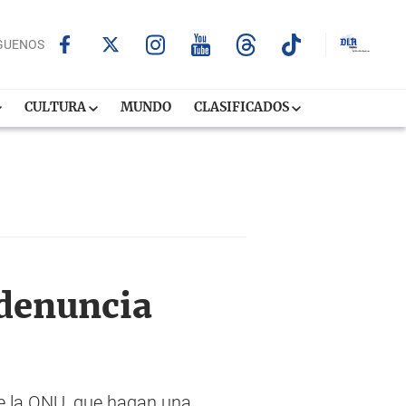
GUENOS
CULTURA
MUNDO
CLASIFICADOS
 denuncia
e la ONU, que hagan una